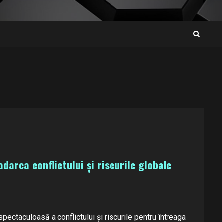
adarea conflictului și riscurile globale
pectaculoasă a conflictului și riscurile pentru întreaga