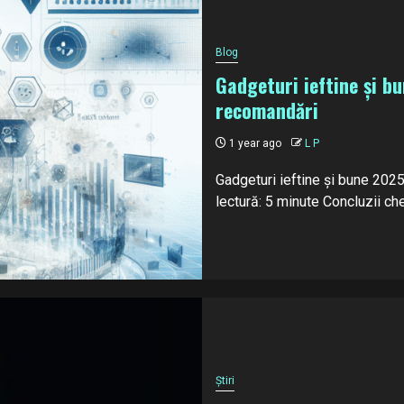
Blog
Gadgeturi ieftine și b
recomandări
1 year ago
L P
Gadgeturi ieftine și bune 202
lectură: 5 minute Concluzii che
Știri