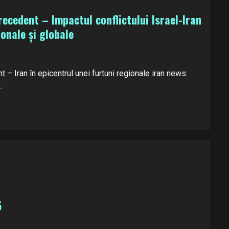
recedent – Impactul conflictului Israel-Iran
ionale și globale
 – Iran în epicentrul unei furtuni regionale iran news:
.
5