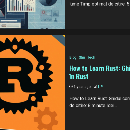
lume Timp estimat de citire: 5 
Blog
Știri
Tech
How to Learn Rust: Gh
în Rust
1 year ago
L P
How to Learn Rust: Ghidul com
de citire: 8 minute Idei...