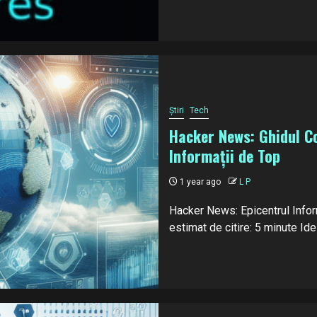
Știri
Tech
Hacker News: Ghidul Co
Informații de Top
1 year ago
L P
Hacker News: Epicentrul Infor
estimat de citire: 5 minute Ide