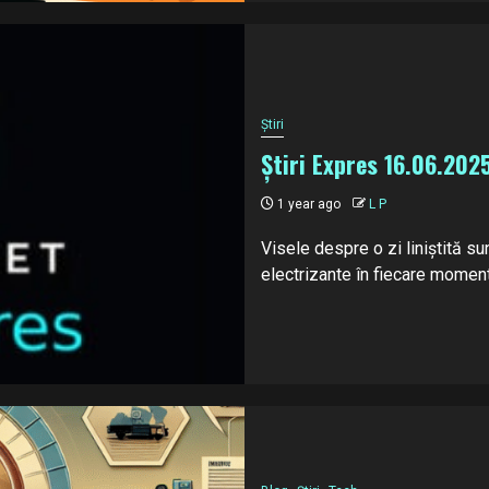
Știri
Știri Expres 16.06.202
1 year ago
L P
Visele despre o zi liniștită sun
electrizante în fiecare moment!