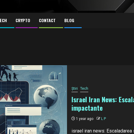
ECH
CRYPTO
CONTACT
BLOG
Știri
Tech
Israel Iran News: Escal
impactante
1 year ago
L P
israel iran news: Escaladarea s