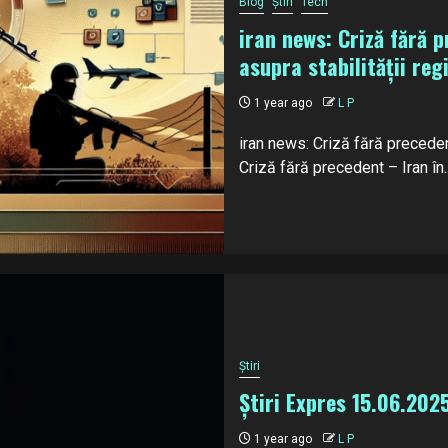
Blog
Știri
Tech
iran news: Criză fără p
asupra stabilității reg
1 year ago
L P
iran news: Criză fără precedent
Criză fără precedent – Iran în..
Știri
Știri Expres 15.06.202
1 year ago
L P