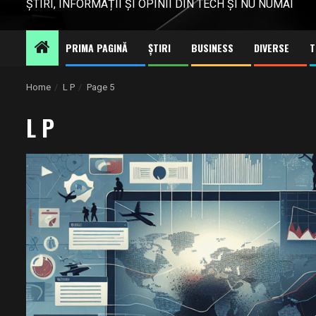
ȘTIRI, INFORMAȚII ȘI OPINII DIN TECH ȘI NU NUMAI
PRIMA PAGINĂ
ȘTIRI
BUSINESS
DIVERSE
T
Home
L P
Page 5
L P