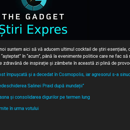
 noi suntem aici să vă aducem ultimul cocktail de știri esențiale, 
“așteptat” în “acum”, până la evenimente politice care ne fac să n
ie zdravănă de inspirație și zâmbete în această zi plină de provoc
 fost împușcată și a decedat în Cosmopolis, iar agresorul s-a sinu
edeschiderea Salinei Praid după inundații”
asna și consolidarea digurilor pe termen lung
ite în urma votului