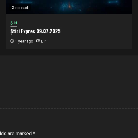
3 min read
Știri
Știri Expres 09.07.2025
1 year ago
L P
elds are marked
*