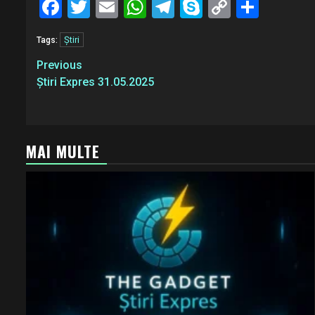
Facebook
Twitter
Email
WhatsApp
Telegram
Skype
Copy
Share
Link
Știri
Tags:
Post
Previous
navigation
Știri Expres 31.05.2025
MAI MULTE