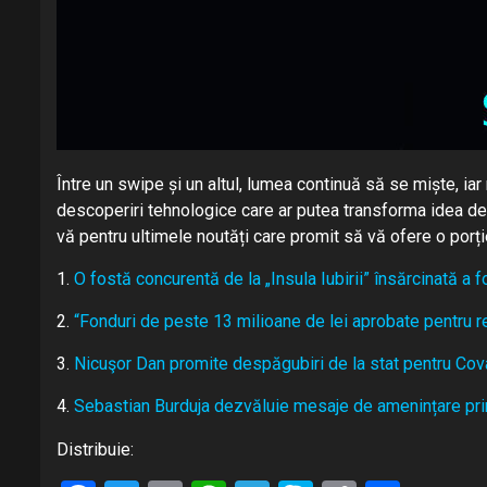
Între un swipe și un altul, lumea continuă să se miște, iar
descoperiri tehnologice care ar putea transforma idea de 
vă pentru ultimele noutăți care promit să vă ofere o porț
1.
O fostă concurentă de la „Insula Iubirii” însărcinată a
2.
“Fonduri de peste 13 milioane de lei aprobate pentru r
3.
Nicuşor Dan promite despăgubiri de la stat pentru Cov
4.
Sebastian Burduja dezvăluie mesaje de amenințare prim
Distribuie: