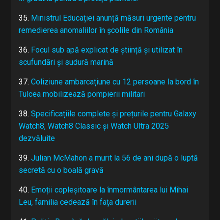
35.
Ministrul Educației anunță măsuri urgente pentru
remedierea anomaliilor în școlile din România
36.
Focul sub apă explicat de știință și utilizat în
scufundări și sudură marină
37.
Coliziune ambarcațiune cu 12 persoane la bord în
Tulcea mobilizează pompierii militari
38.
Specificațiile complete și prețurile pentru Galaxy
Watch8, Watch8 Classic și Watch Ultra 2025
dezvăluite
39.
Julian McMahon a murit la 56 de ani după o luptă
secretă cu o boală gravă
40.
Emoții copleșitoare la înmormântarea lui Mihai
Leu, familia cedează în fața durerii