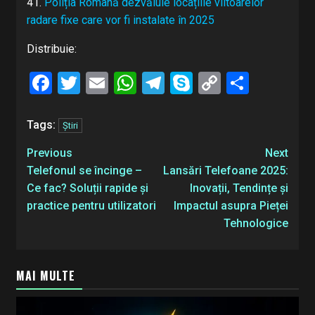
41.
Poliția Română dezvăluie locațiile viitoarelor
radare fixe care vor fi instalate în 2025
Distribuie:
Facebook
Twitter
Email
WhatsApp
Telegram
Skype
Copy
Share
Link
Tags:
Știri
Post
Previous
Next
navigation
Telefonul se încinge –
Lansări Telefoane 2025:
Ce fac? Soluții rapide și
Inovații, Tendințe și
practice pentru utilizatori
Impactul asupra Pieței
Tehnologice
MAI MULTE