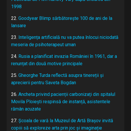
1998
22.
Goodyear Blimp sărbătorește 100 de ani de la
lansare
23.
Inteligența artificială nu va putea înlocui niciodată
meseria de psihoterapeut uman
24.
Rusia a planificat invazia României în 1961, dar a
renunțat din două motive principale
25.
Gheorghe Turda reflectă asupra tinereții și
aprecierii pentru Saveta Bogdan
26.
Ancheta privind pacienții carbonizați din spitalul
Movila Ploiești respinsă de instanță, asistentele
rămân acuzate
27.
Școala de vară la Muzeul de Artă Brașov invită
copiii să exploreze arta prin joc și imaginație