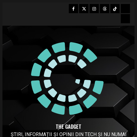
Skip
Facebook
Twitter
Instagram
Threads
Tiktok
Mast
to
Bsky
content
THE GADGET
ȘTIRI, INFORMAȚII ȘI OPINII DIN TECH ȘI NU NUMAI