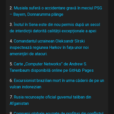
2.
Musiala suferă o accidentare gravă în meciul PSG
– Bayern, Donnarumma plânge
3.
Înotul în Sena este din nou permis după un secol
de interdicții datorită calității excepționale a apei
4.
Comandantul ucrainean Oleksandr Sîrski
inspectează regiunea Harkov în fața unor noi
amenințări de atacuri.
5.
Carte „Computer Networks” de Andrew S.
Tanenbaum disponibilă online pe GitHub Pages
6.
Excursionist brazilian mort în urma căderii de pe un
vulcan indonezian
7.
Rusia recunoaște oficial guvernul taliban din
Afganistan
8.
Companii globale acuzate de profituri din conflictul