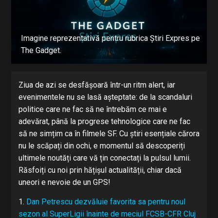
Imagine reprezentativă pentru rubrica Știri Expres pe
The Gadget.
Ziua de azi se desfășoară într-un ritm alert, iar
evenimentele nu se lasă așteptate: de la scandaluri
politice care ne fac să ne întrebăm ce mai e
adevărat, până la progrese tehnologice care ne fac
să ne simțim ca în filmele SF. Cu știri esențiale cărora
nu le scăpați din ochi, e momentul să descoperiți
ultimele noutăți care vă țin conectați la pulsul lumii.
Răsfoiți cu noi prin hățișul actualității, chiar dacă
uneori e nevoie de un GPS!
1.
Dan Petrescu dezvăluie favorita sa pentru noul
sezon al SuperLigii înainte de meciul FCSB-CFR Cluj