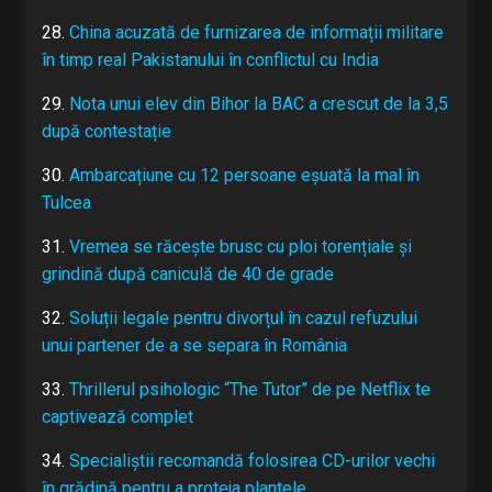
28.
China acuzată de furnizarea de informații militare
în timp real Pakistanului în conflictul cu India
29.
Nota unui elev din Bihor la BAC a crescut de la 3,5
după contestație
30.
Ambarcațiune cu 12 persoane eșuată la mal în
Tulcea
31.
Vremea se răcește brusc cu ploi torențiale și
grindină după caniculă de 40 de grade
32.
Soluții legale pentru divorțul în cazul refuzului
unui partener de a se separa în România
33.
Thrillerul psihologic “The Tutor” de pe Netflix te
captivează complet
34.
Specialiștii recomandă folosirea CD-urilor vechi
în grădină pentru a proteja plantele.