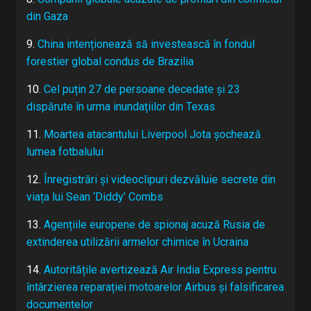
din Gaza
9.
China intenționează să investească în fondul
forestier global condus de Brazilia
10.
Cel puțin 27 de persoane decedate și 23
dispărute în urma inundațiilor din Texas
11.
Moartea atacantului Liverpool Jota șochează
lumea fotbalului
12.
Înregistrări și videoclipuri dezvăluie secrete din
viața lui Sean ‘Diddy’ Combs
13.
Agențiile europene de spionaj acuză Rusia de
extinderea utilizării armelor chimice în Ucraina
14.
Autoritățile avertizează Air India Express pentru
întârzierea reparației motoarelor Airbus și falsificarea
documentelor