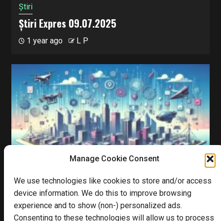
Știri
Știri Expres 09.07.2025
1 year ago
L P
Manage Cookie Consent
6 min read
We use technologies like cookies to store and/or access
device information. We do this to improve browsing
experience and to show (non-) personalized ads.
Blog
Consenting to these technologies will allow us to process