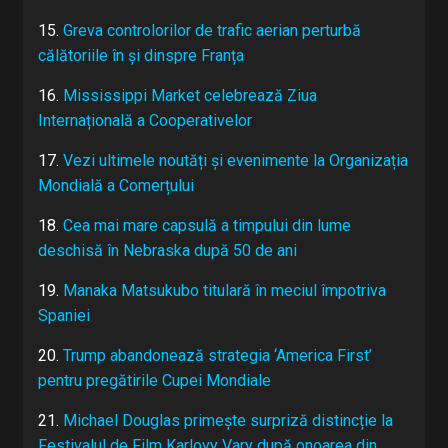
15.
Greva controlorilor de trafic aerian perturbă
călătoriile în și dinspre Franța
16.
Mississippi Market celebrează Ziua
Internațională a Cooperativelor
17.
Vezi ultimele noutăți și evenimente la Organizația
Mondială a Comerțului
18.
Cea mai mare capsulă a timpului din lume
deschisă în Nebraska după 50 de ani
19.
Manaka Matsukubo titulară în meciul împotriva
Spaniei
20.
Trump abandonează strategia ‘America First’
pentru pregătirile Cupei Mondiale
21.
Michael Douglas primește surpriză distincție la
Festivalul de Film Karlovy Vary după onoarea din