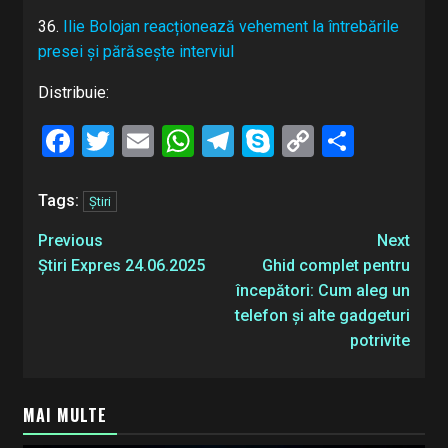
36.
Ilie Bolojan reacționează vehement la întrebările
presei și părăsește interviul
Distribuie:
Facebook
Twitter
Email
WhatsApp
Telegram
Skype
Copy
Share
Link
Tags:
Știri
Post
Previous
Next
navigation
Știri Expres 24.06.2025
Ghid complet pentru
începători: Cum aleg un
telefon și alte gadgeturi
potrivite
MAI MULTE