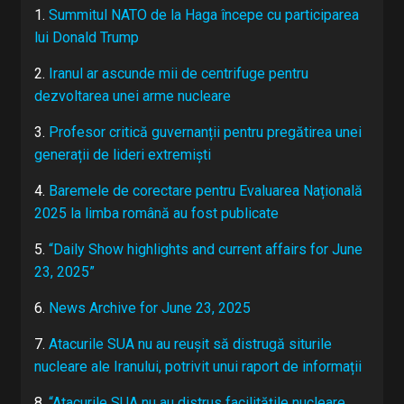
1.
Summitul NATO de la Haga începe cu participarea
lui Donald Trump
2.
Iranul ar ascunde mii de centrifuge pentru
dezvoltarea unei arme nucleare
3.
Profesor critică guvernanții pentru pregătirea unei
generații de lideri extremiști
4.
Baremele de corectare pentru Evaluarea Națională
2025 la limba română au fost publicate
5.
“Daily Show highlights and current affairs for June
23, 2025”
6.
News Archive for June 23, 2025
7.
Atacurile SUA nu au reușit să distrugă siturile
nucleare ale Iranului, potrivit unui raport de informații
8.
“Atacurile SUA nu au distrus facilitățile nucleare