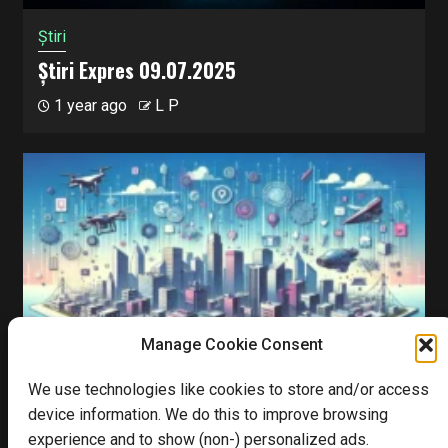
Știri
Știri Expres 09.07.2025
1 year ago
L P
Manage Cookie Consent
6 min read
We use technologies like cookies to store and/or access
device information. We do this to improve browsing
experience and to show (non-) personalized ads.
Blog