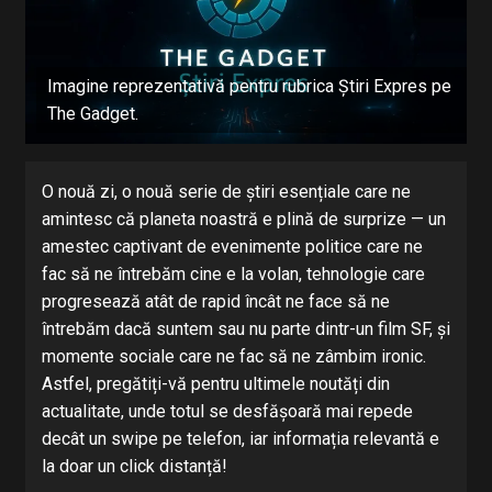
Imagine reprezentativă pentru rubrica Știri Expres pe
The Gadget.
O nouă zi, o nouă serie de știri esențiale care ne
amintesc că planeta noastră e plină de surprize — un
amestec captivant de evenimente politice care ne
fac să ne întrebăm cine e la volan, tehnologie care
progresează atât de rapid încât ne face să ne
întrebăm dacă suntem sau nu parte dintr-un film SF, și
momente sociale care ne fac să ne zâmbim ironic.
Astfel, pregătiți-vă pentru ultimele noutăți din
actualitate, unde totul se desfășoară mai repede
decât un swipe pe telefon, iar informația relevantă e
la doar un click distanță!