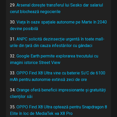
29.
Arsenal dorește transferul lui Sesko dar salariul
cerut blochează negocierile
30.
Viața în oaze spațiale autonome pe Marte în 2040
devine posibilă
31.
ANPC solicită dezinsecție urgentă în toate mall-
urile din țară din cauza infestărilor cu gândaci
32.
Google Earth permite explorarea trecutului cu
imagini istorice Street View
33.
OPPO Find X8 Ultra vine cu baterie Si/C de 6100
mAh pentru autonomie extinsă zeci de ore
34.
Orange oferă beneficii impresionante și gratuități
clienților săi
35.
OPPO Find X8 Ultra optează pentru Snapdragon 8
Elite în loc de MediaTek на X8 Pro